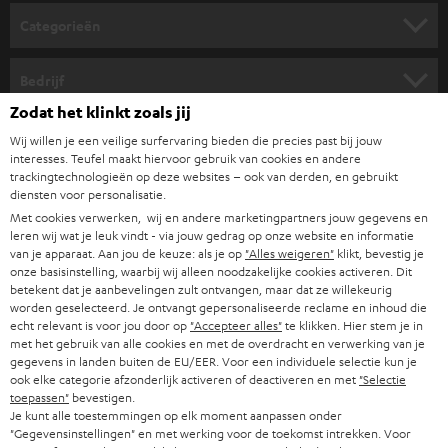
o
Categorieën
r
HOME CINEMA SPEAKERS
n
Bedrijf
i
Zodat het klinkt zoals jij
COMPLETE SYSTEMEN
SUPPORT
e
Teufel online shops
Wij willen je een veilige surfervaring bieden die precies past bij jouw
interesses. Teufel maakt hiervoor gebruik van cookies en andere
SOUNDBARS
u
CARRIÈRE
trackingtechnologieën op deze websites – ook van derden, en gebruikt
DUITSLAND
w
diensten voor personalisatie.
HIFI-SPEAKERS
PERS & MARKETING
Met cookies verwerken, wij en andere marketingpartners jouw gegevens en
s
leren wij wat je leuk vindt - via jouw gedrag op onze website en informatie
OOSTENRIJK
SMART HOME
b
van je apparaat. Aan jou de keuze: als je op
"Alles weigeren"
klikt, bevestig je
B2B
onze basisinstelling, waarbij wij alleen noodzakelijke cookies activeren. Dit
r
betekent dat je aanbevelingen zult ontvangen, maar dat ze willekeurig
ZWITSERLAND
BLUETOOTH
PARTNERPROGRAMMA
worden geselecteerd. Je ontvangt gepersonaliseerde reclame en inhoud die
i
echt relevant is voor jou door op
"Accepteer alles"
te klikken. Hier stem je in
KOPTELEFOONS
e
met het gebruik van alle cookies en met de overdracht en verwerking van je
NEDERLAND
BLOG
gegevens in landen buiten de EU/EER. Voor een individuele selectie kun je
f
BLUETOOTH KOPTELEFOONS
ook elke categorie afzonderlijk activeren of deactiveren en met
"Selectie
NEWSLETTER
toepassen"
bevestigen.
BELGIË
Je kunt alle toestemmingen op elk moment aanpassen onder
COMPLETE SETS
"Gegevensinstellingen" en met werking voor de toekomst intrekken. Voor
STORES