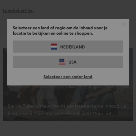
Lees het artikel
Selecteer een land of regio om de inhoud voor je
locatie te bekijken en online te shoppen.
NEDERLAND
Hier vind je een video
USA
EENMALIG AKKOORD GAAN EN WEERGEVEN
Selecteer een ander land
Altijd externe inhoud weergeven? Schakel dit in de gegevensinstellingen
in
De YouTube/Vimeo video's bevatten externe inhoud. Je
kunt deze inhoud met een klik bekijken. Door het
aanklikken accepteer je externe inhoud te zien krijgt.
Hierdoor kunnen persoonlijke gegevens worden
verzameld en aan derden doorgestuurd. Meer info