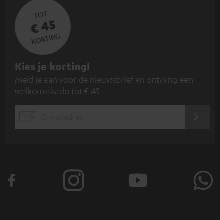
TOT
€ 45
KORTING
A
Kies je korting!
Meld je aan voor de nieuwsbrief en ontvang een
a
welkomstkado tot € 45
n
m
AANM
EMAIL
e
WIDGET
l
d
e
n
v
o